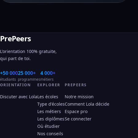
PrePeers
L'orientation 100% gratuite,
qui part de toi.
+50 000
25 000+
4 000+
étudiants
programmes
métiers
ORIENTATION
EXPLORER
PREPEERS
Discuter avec Lola
Les écoles
Notre mission
Type d'écoles
Comment Lola décide
Les métiers
Espace pro
Les diplômes
Se connecter
Où étudier
Nos conseils