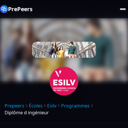
PrePeers
Prepeers
Écoles
Esilv
Programmes
Diplôme d ingénieur