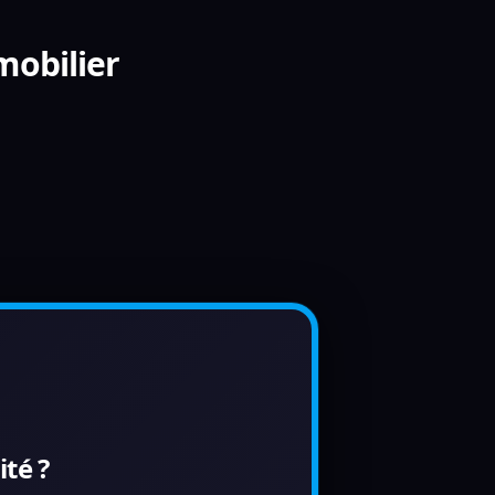
mobilier
té ?