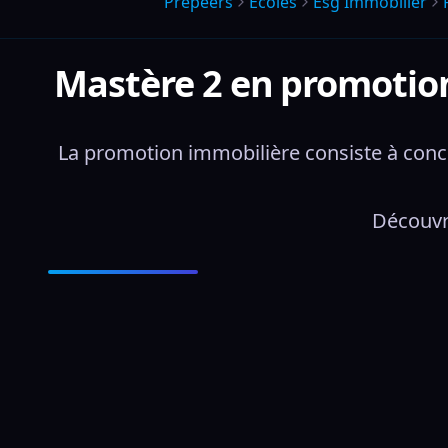
Prepeers
Écoles
Esg Immobilier
Mastère 2 en promotion 
La promotion immobilière consiste à conce
Découvre