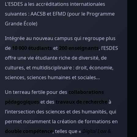
L'ESDES a les accréditations internationales
suivantes : AACSB et EFMD (pour le Programme
Grande École)
Intégrée au nouveau campus qui regroupe plus
de
10 000 étudiants
et
200 enseignants
, l’ESDES
offre une vie étudiante riche de diversité, de
cultures, et multidisciplinaire : droit, économie,
sciences, sciences humaines et sociales…
Un terreau fertile pour des
collaborations
pédagogiques
et des
travaux de recherche
à
l’intersection des sciences et des humanités, qui
permet notamment la création de formations en
double compétence
, telles que «
Digital Law &