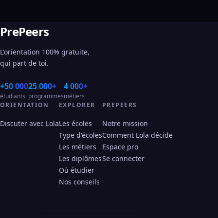
PrePeers
L'orientation 100% gratuite,
qui part de toi.
+50 000
25 000+
4 000+
étudiants
programmes
métiers
ORIENTATION
EXPLORER
PREPEERS
Discuter avec Lola
Les écoles
Notre mission
Type d'écoles
Comment Lola décide
Les métiers
Espace pro
Les diplômes
Se connecter
Où étudier
Nos conseils