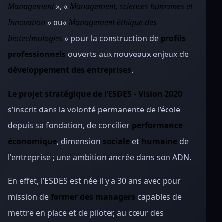
Management
», «
Management, sciences humaines et
Innovation
» ou«
Management éthique des
biotechnologies
» pour la construction de
profils
professionnels
ouverts aux nouveaux enjeux de
développement des entreprises
.
Le projet stratégique de l’ESDES - Vision 2020
s’inscrit dans la volonté permanente de l’école
depuis sa fondation, de concilier
performance
économique
, dimension
sociale
et
humaine
de
l'entreprise ; une ambition ancrée dans son ADN.
En effet, l’ESDES est née il y a 30 ans avec pour
mission de
former des managers
capables de
mettre en place et de piloter, au cœur des