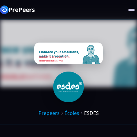
PrePeers
Prepeers
Écoles
ESDES