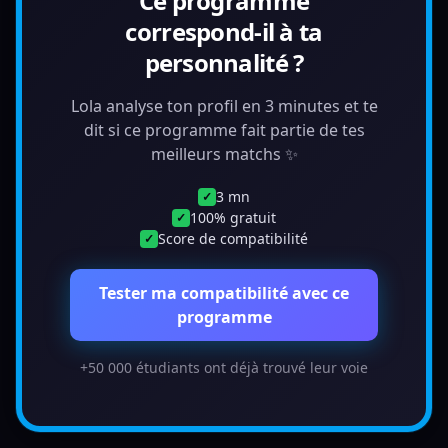
Ce programme
correspond-il à ta
personnalité ?
Lola analyse ton profil en 3 minutes et te
dit si ce programme fait partie de tes
meilleurs matchs ✨
3 mn
✓
100% gratuit
✓
Score de compatibilité
✓
Tester ma compatibilité avec ce
programme
+50 000 étudiants ont déjà trouvé leur voie