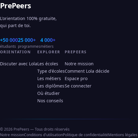
PrePeers
L'orientation 100% gratuite,
qui part de toi.
+50 000
25 000+
4 000+
étudiants
programmes
métiers
ORIENTATION
EXPLORER
PREPEERS
Discuter avec Lola
Les écoles
Notre mission
Type d'écoles
Comment Lola décide
Les métiers
Espace pro
Les diplômes
Se connecter
Où étudier
Nos conseils
© 2026 PrePeers — Tous droits réservés
Notre mission
Conditions d'utilisation
Politique de confidentialité
Mentions légales