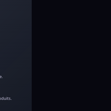
e.
oduits.