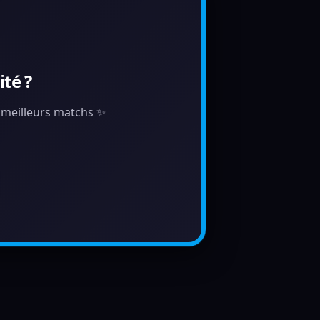
té ?
s meilleurs matchs ✨