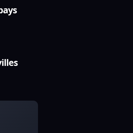
 pays
illes