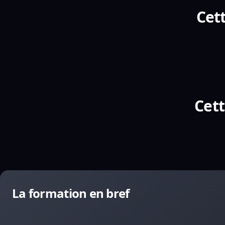
Cett
Cett
La formation en bref