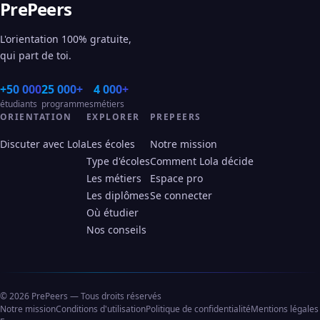
PrePeers
L'orientation 100% gratuite,
qui part de toi.
+50 000
25 000+
4 000+
étudiants
programmes
métiers
ORIENTATION
EXPLORER
PREPEERS
Discuter avec Lola
Les écoles
Notre mission
Type d'écoles
Comment Lola décide
Les métiers
Espace pro
Les diplômes
Se connecter
Où étudier
Nos conseils
© 2026 PrePeers — Tous droits réservés
Notre mission
Conditions d'utilisation
Politique de confidentialité
Mentions légales