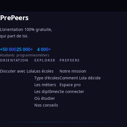
PrePeers
L'orientation 100% gratuite,
qui part de toi.
+50 000
25 000+
4 000+
étudiants
programmes
métiers
ORIENTATION
EXPLORER
PREPEERS
Discuter avec Lola
Les écoles
Notre mission
Type d'écoles
Comment Lola décide
Les métiers
Espace pro
Les diplômes
Se connecter
Où étudier
Nos conseils