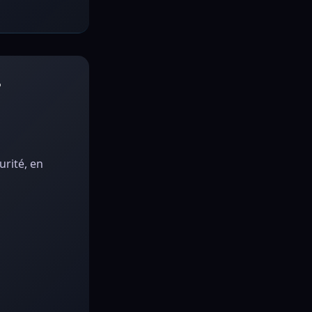
?
rité, en