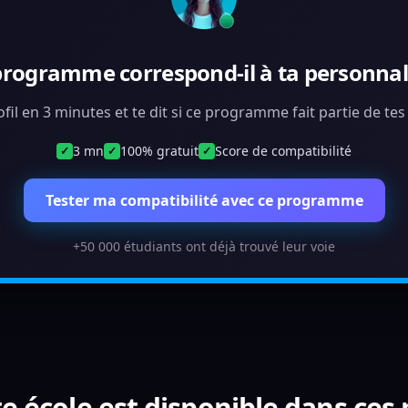
programme correspond-il à ta personnali
ofil en 3 minutes et te dit si ce programme fait partie de te
3 mn
100% gratuit
Score de compatibilité
✓
✓
✓
Tester ma compatibilité avec ce programme
+50 000 étudiants ont déjà trouvé leur voie
e école est disponible dans ces