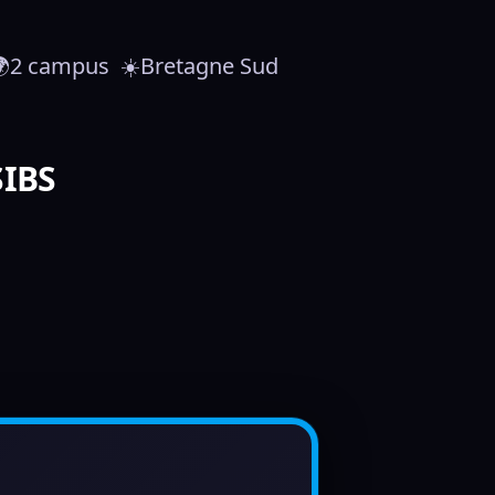
  🌍2 campus  ☀️Bretagne Sud
SIBS