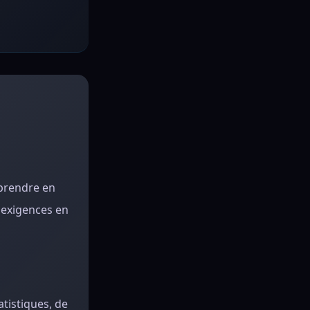
 prendre en
s exigences en
tistiques, de