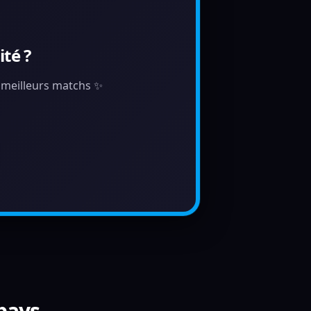
té ?
s meilleurs matchs ✨
 pays