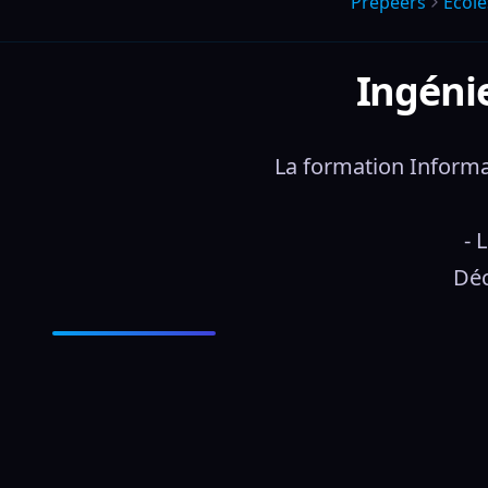
Prepeers
École
Ingéni
La formation Informa
- 
Déc