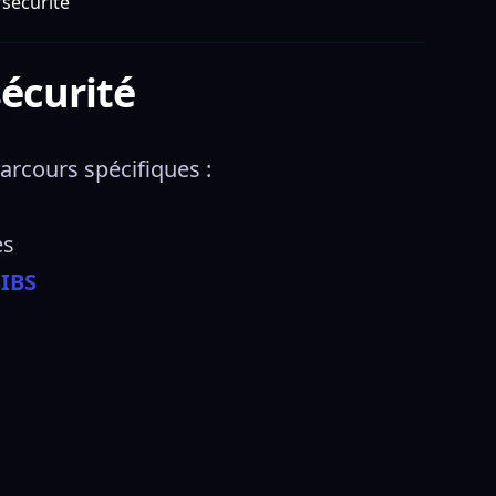
sécurité
écurité
rcours spécifiques : 
s  
SIBS