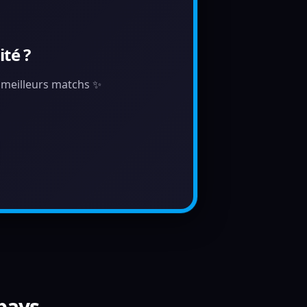
té ?
s meilleurs matchs ✨
 pays