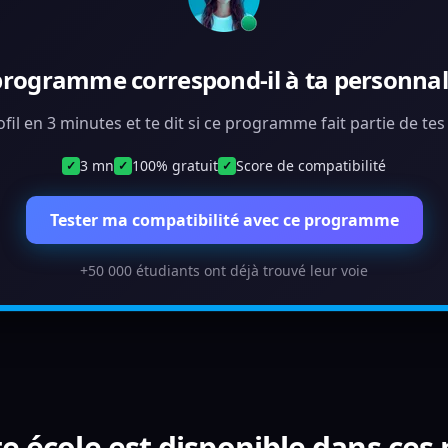
programme correspond-il à ta personnali
ofil en 3 minutes et te dit si ce programme fait partie de te
3 mn
100% gratuit
Score de compatibilité
✓
✓
✓
Tester ma compatibilité avec ce programme
+50 000 étudiants ont déjà trouvé leur voie
e école est disponible dans ces