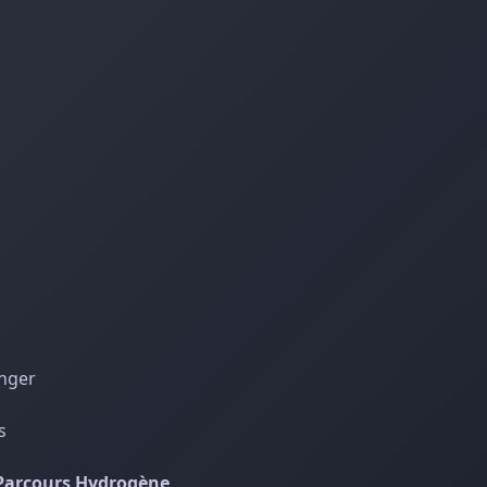
anger
s
 Parcours Hydrogène