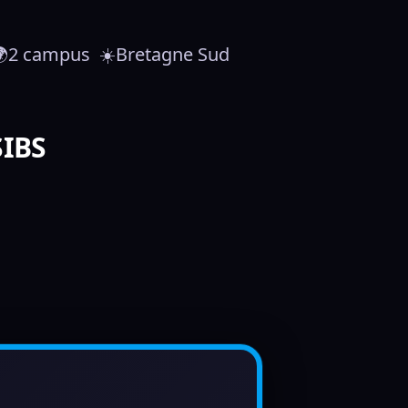
  🌍2 campus  ☀️Bretagne Sud
SIBS