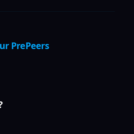
sur PrePeers
?