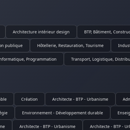
Architecture intérieur design
BTP, Bâtiment, Construc
on publique
Hôtellerie, Restauration, Tourisme
Indus
Informatique, Programmation
Transport, Logistique, Distrib
ble
Création
Architecte - BTP - Urbanisme
Adm
égie
Environnement - Développement durable
Ensei
sme
Architecte - BTP - Urbanisme
Architecte - BTP - U