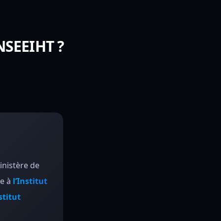
ENSEEIHT ?
inistère de
ée à
l’Institut
stitut