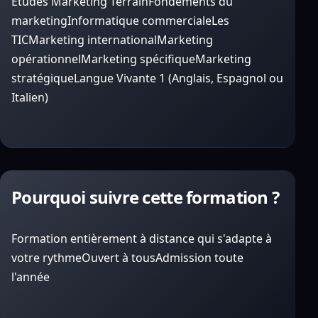
Etudes Marketing Terrain
Fondements du
marketing
Informatique commerciale
Les
TIC
Marketing international
Marketing
opérationnel
Marketing spécifique
Marketing
stratégique
Langue Vivante 1 (Anglais, Espagnol ou
Italien)
Pourquoi suivre cette formation ?
Formation entièrement à distance qui s'adapte à
votre rythme
Ouvert à tous
Admission toute
l'année