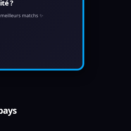
té ?
s meilleurs matchs ✨
 pays