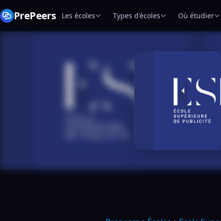
PrePeers
Les écoles
Types d'écoles
Où étudier