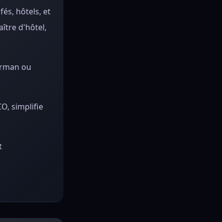
és, hôtels, et
ître d'hôtel,
Barman ou
O, simplifie
t