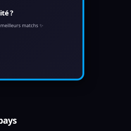
té ?
s meilleurs matchs ✨
 pays