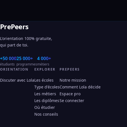
PrePeers
L'orientation 100% gratuite,
qui part de toi.
+50 000
25 000+
4 000+
étudiants
programmes
métiers
ORIENTATION
EXPLORER
PREPEERS
Discuter avec Lola
Les écoles
Notre mission
Type d'écoles
Comment Lola décide
Les métiers
Espace pro
Les diplômes
Se connecter
Où étudier
Nos conseils