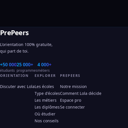
PrePeers
L'orientation 100% gratuite,
qui part de toi.
+50 000
25 000+
4 000+
étudiants
programmes
métiers
ORIENTATION
EXPLORER
PREPEERS
Discuter avec Lola
Les écoles
Notre mission
Type d'écoles
Comment Lola décide
Les métiers
Espace pro
Les diplômes
Se connecter
Où étudier
Nos conseils