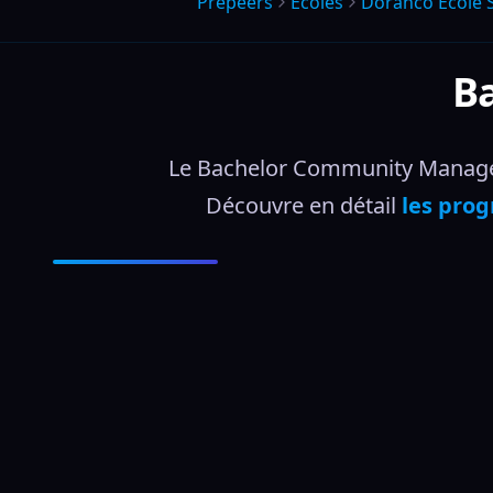
Prepeers
Écoles
Doranco Ecole 
B
Le Bachelor Community Manager e
Découvre en détail 
les prog