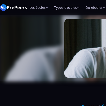
PrePeers
Les écoles
Types d'écoles
Où étudier