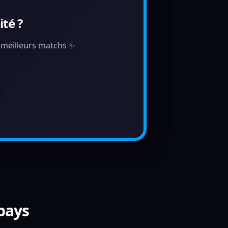
té ?
s meilleurs matchs ✨
 pays