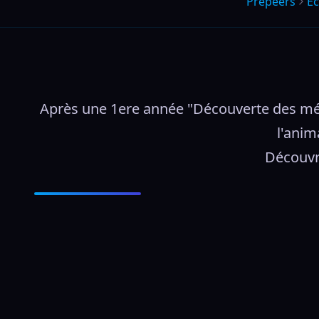
Prepeers
Éc
Après une 1ere année "Découverte des méti
l'anim
Découvre