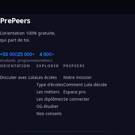
PrePeers
L'orientation 100% gratuite,
qui part de toi.
+50 000
25 000+
4 000+
étudiants
programmes
métiers
ORIENTATION
EXPLORER
PREPEERS
Discuter avec Lola
Les écoles
Notre mission
Type d'écoles
Comment Lola décide
Les métiers
Espace pro
Les diplômes
Se connecter
Où étudier
Nos conseils