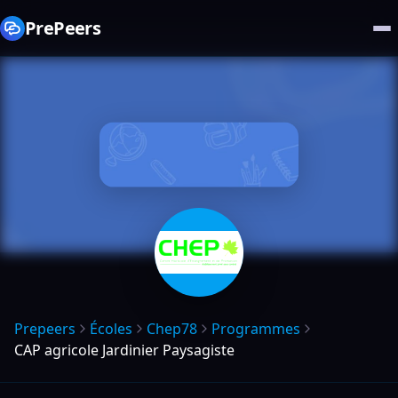
PrePeers
Prepeers
Écoles
Chep78
Programmes
CAP agricole Jardinier Paysagiste