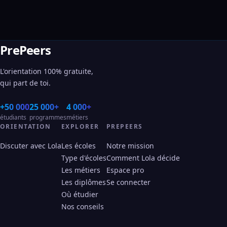
PrePeers
L'orientation 100% gratuite,
qui part de toi.
+50 000
25 000+
4 000+
étudiants
programmes
métiers
ORIENTATION
EXPLORER
PREPEERS
Discuter avec Lola
Les écoles
Notre mission
Type d'écoles
Comment Lola décide
Les métiers
Espace pro
Les diplômes
Se connecter
Où étudier
Nos conseils