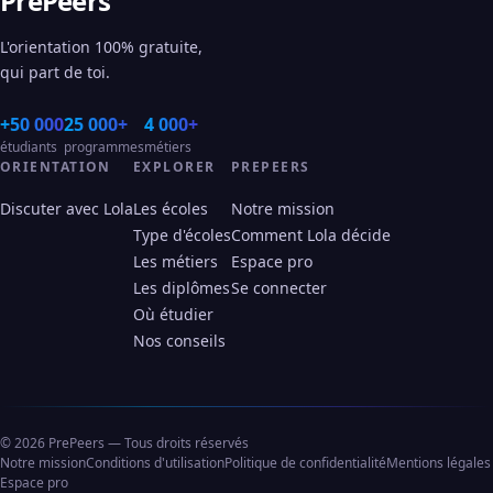
PrePeers
L'orientation 100% gratuite,
qui part de toi.
+50 000
25 000+
4 000+
étudiants
programmes
métiers
ORIENTATION
EXPLORER
PREPEERS
Discuter avec Lola
Les écoles
Notre mission
Type d'écoles
Comment Lola décide
Les métiers
Espace pro
Les diplômes
Se connecter
Où étudier
Nos conseils
© 2026 PrePeers — Tous droits réservés
Notre mission
Conditions d'utilisation
Politique de confidentialité
Mentions légales
Espace pro