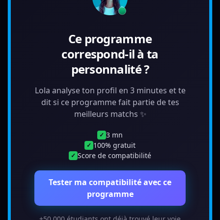
Ce programme
correspond-il à ta
personnalité ?
Lola analyse ton profil en 3 minutes et te
dit si ce programme fait partie de tes
meilleurs matchs ✨
3 mn
✓
100% gratuit
✓
Score de compatibilité
✓
Tester ma compatibilité avec ce
programme
+50 000 étudiants ont déjà trouvé leur voie