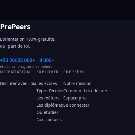
PrePeers
L'orientation 100% gratuite,
qui part de toi.
+50 000
25 000+
4 000+
étudiants
programmes
métiers
ORIENTATION
EXPLORER
PREPEERS
Discuter avec Lola
Les écoles
Notre mission
Type d'écoles
Comment Lola décide
Les métiers
Espace pro
Les diplômes
Se connecter
Où étudier
Nos conseils