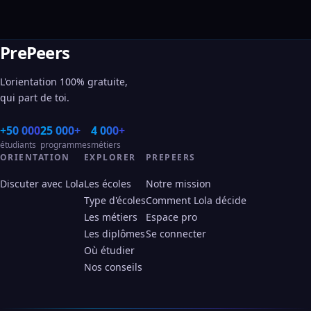
PrePeers
L'orientation 100% gratuite,
qui part de toi.
+50 000
25 000+
4 000+
étudiants
programmes
métiers
ORIENTATION
EXPLORER
PREPEERS
Discuter avec Lola
Les écoles
Notre mission
Type d'écoles
Comment Lola décide
Les métiers
Espace pro
Les diplômes
Se connecter
Où étudier
Nos conseils