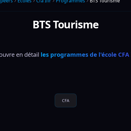
epeers
Écoles
Cfa Ifir
Programmes
BTS Tourisme
BTS Tourisme
uvre en détail 
les programmes de l'école CFA 
CFA