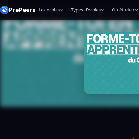
PrePeers
Les écoles
Types d'écoles
Où étudier