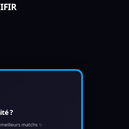
IFIR
té ?
s meilleurs matchs ✨