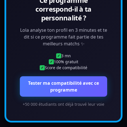
Ce programme
correspond-il à ta
personnalité ?
Lola analyse ton profil en 3 minutes et te
dit si ce programme fait partie de tes
meilleurs matchs ✨
3 mn
✓
100% gratuit
✓
Score de compatibilité
✓
Tester ma compatibilité avec ce
programme
+50 000 étudiants ont déjà trouvé leur voie