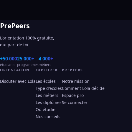
PrePeers
L'orientation 100% gratuite,
qui part de toi.
+50 000
25 000+
4 000+
étudiants
programmes
métiers
ORIENTATION
EXPLORER
PREPEERS
Discuter avec Lola
Les écoles
Notre mission
Type d'écoles
Comment Lola décide
Les métiers
Espace pro
Les diplômes
Se connecter
Où étudier
Nos conseils