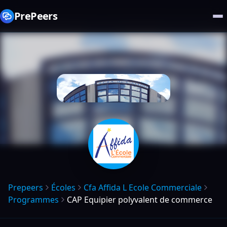
PrePeers
Prepeers
Écoles
Cfa Affida L Ecole Commerciale
Programmes
CAP Equipier polyvalent de commerce