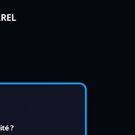
RREL
té ?