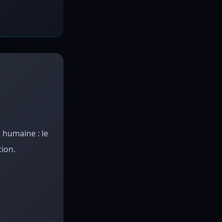
 humaine : le
tion.