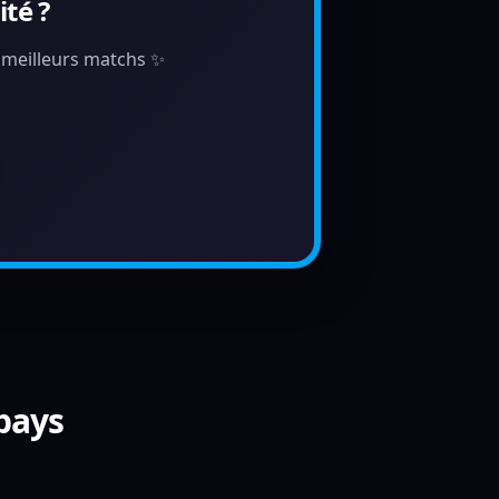
té ?
s meilleurs matchs ✨
 pays