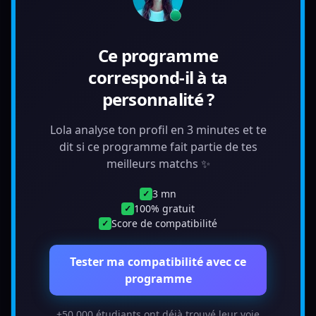
Ce programme
correspond-il à ta
personnalité ?
Lola analyse ton profil en 3 minutes et te
dit si ce programme fait partie de tes
meilleurs matchs ✨
3 mn
✓
100% gratuit
✓
Score de compatibilité
✓
Tester ma compatibilité avec ce
programme
+50 000 étudiants ont déjà trouvé leur voie