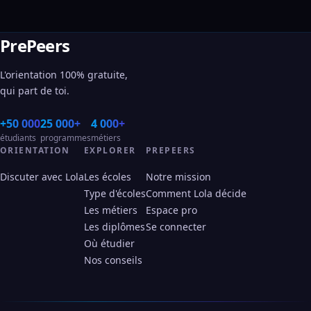
PrePeers
L'orientation 100% gratuite,
qui part de toi.
+50 000
25 000+
4 000+
étudiants
programmes
métiers
ORIENTATION
EXPLORER
PREPEERS
Discuter avec Lola
Les écoles
Notre mission
Type d'écoles
Comment Lola décide
Les métiers
Espace pro
Les diplômes
Se connecter
Où étudier
Nos conseils