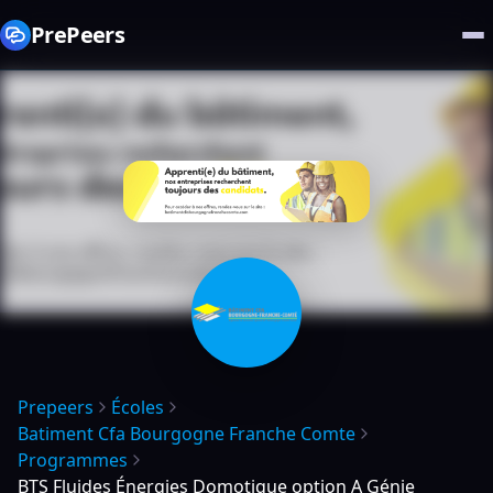
PrePeers
Prepeers
Écoles
Batiment Cfa Bourgogne Franche Comte
Programmes
BTS Fluides Énergies Domotique option A Génie