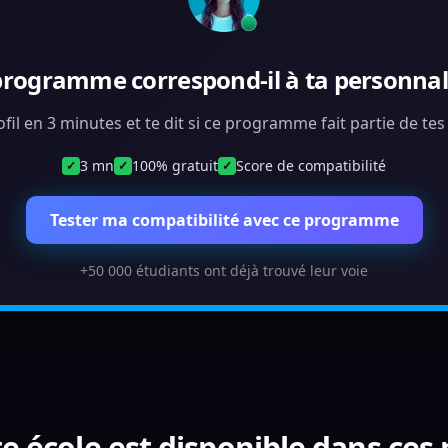
programme correspond-il à ta personnali
ofil en 3 minutes et te dit si ce programme fait partie de te
3 mn
100% gratuit
Score de compatibilité
✓
✓
✓
Tester ma compatibilité avec ce programme
+50 000 étudiants ont déjà trouvé leur voie
e école est disponible dans ces