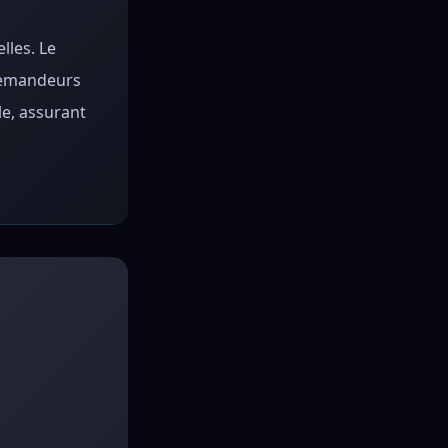
lles. Le
 demandeurs
le, assurant