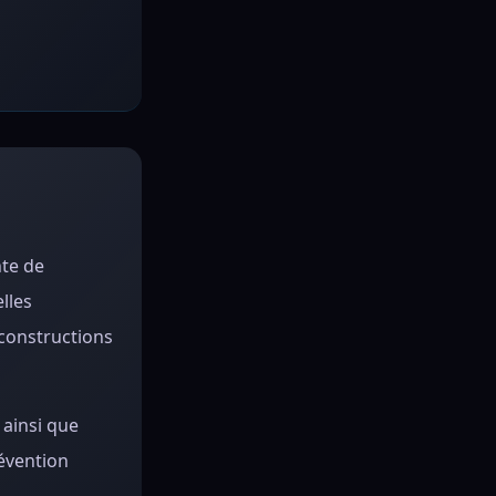
nte de
lles
 constructions
 ainsi que
révention