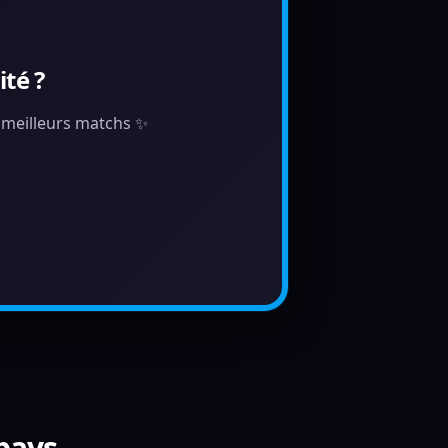
té ?
s meilleurs matchs ✨
 pays