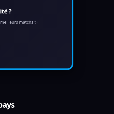
té ?
s meilleurs matchs ✨
 pays