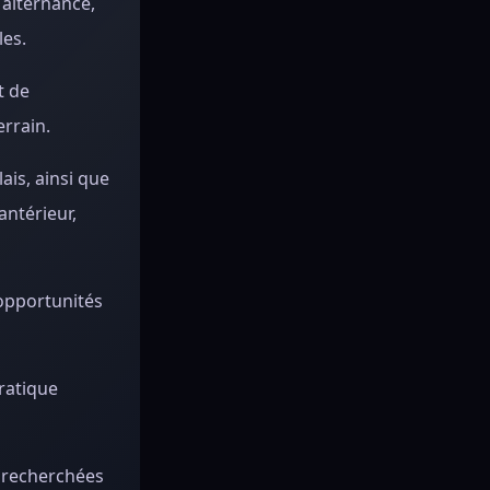
 alternance,
les.
t de
errain.
ais, ainsi que
antérieur,
 opportunités
ratique
s recherchées