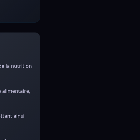
e la nutrition
 alimentaire,
ttant ainsi