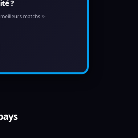
té ?
s meilleurs matchs ✨
 pays