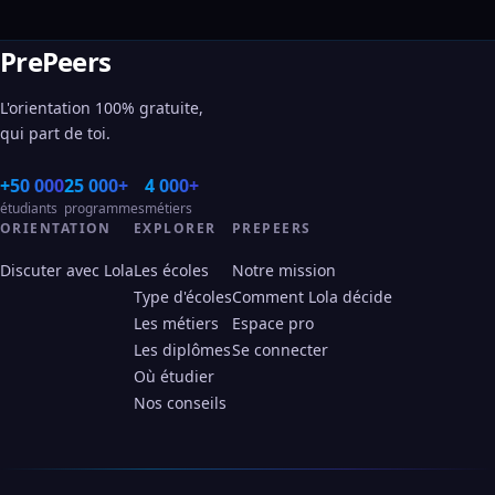
PrePeers
L'orientation 100% gratuite,
qui part de toi.
+50 000
25 000+
4 000+
étudiants
programmes
métiers
ORIENTATION
EXPLORER
PREPEERS
Discuter avec Lola
Les écoles
Notre mission
Type d'écoles
Comment Lola décide
Les métiers
Espace pro
Les diplômes
Se connecter
Où étudier
Nos conseils