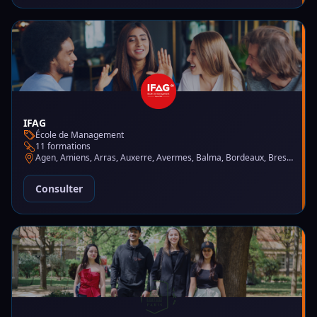
IFAG
École de Management
11 formations
Agen, Amiens, Arras, Auxerre, Avermes, Balma, Bordeaux, Brest, Charleville-Mézières, Chartres, Courbevoie, Dijon, Gap, La Garde, Le Mans, Lille, Lyon, Mont-de-Marsan, Montluçon, Montpellier, Mulhouse, Nantes, Puteaux, Reims, Rennes, Trélazé
Consulter