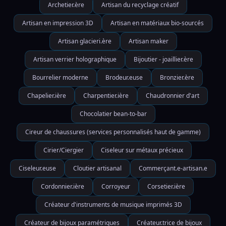
Archetier.ère
Artisan du recyclage créatif
Artisan en impression 3D
Artisan en matériaux bio-sourcés
Artisan glacieri.ère
Artisan maker
Artisan verrier holographique
Bijoutier - joaillier.ère
Bourrelier moderne
Brodeur.euse
Bronzier.ère
Chapelier.ière
Charpentier.ière
Chaudronnier d'art
Chocolatier bean-to-bar
Cireur de chaussures (services personnalisés haut de gamme)
Cirier/Ciergier
Ciseleur sur métaux précieux
Ciseleur.euse
Cloutier artisanal
Commerçant.e-artisan.e
Cordonnier.ière
Corroyeur
Corsetier.ière
Créateur d'instruments de musique imprimés 3D
Créateur de bijoux paramétriques
Créateur.trice de bijoux