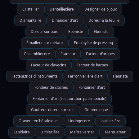
Cristallier
Dentellier.ière
Designer de bijoux
Diamantaire
Dinandier d'art
Doreur à la feuille
Doreur sur bois
Ebéniste
Ébéniste
Émailleur sur métaux
Employé.e de pressing
Ensemblier.ère
Étameur
Facteur d'orgues
Facteur de clavecins
Facteur de harpes
Facteur.trice d'instruments
Ferronnier.ière d'art
Fleuriste
Fondeur de cloches
Fontainier d'art
Fontainier d’art (restauration patrimoniale)
Gaufreur-doreur sur cuir
Gemmologue
Graveur en héraldique
Horloger.ère
Joaillier.ière
Lapidaire
Luthier.ière
Maître verrier
Marqueteur