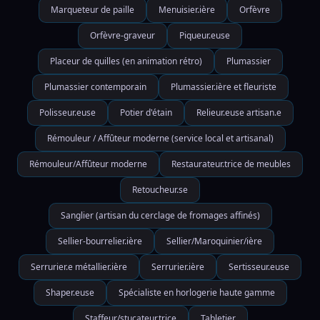
Marqueteur de paille
Menuisier.ière
Orfèvre
Orfèvre-graveur
Piqueur.euse
Placeur de quilles (en animation rétro)
Plumassier
Plumassier contemporain
Plumassier.ière et fleuriste
Polisseur.euse
Potier d'étain
Relieur.euse artisan.e
Rémouleur / Affûteur moderne (service local et artisanal)
Rémouleur/Affûteur moderne
Restaurateur.trice de meubles
Retoucheur.se
Sanglier (artisan du cerclage de fromages affinés)
Sellier-bourrelier.ière
Sellier/Maroquinier/ière
Serrurier.e métallier.ière
Serrurier.ière
Sertisseur.euse
Shaper.euse
Spécialiste en horlogerie haute gamme
Staffeur/stucateur.trice
Tabletier