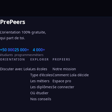
PrePeers
L'orientation 100% gratuite,
qui part de toi.
+50 000
25 000+
4 000+
étudiants
programmes
métiers
ORIENTATION
EXPLORER
PREPEERS
Discuter avec Lola
Les écoles
Notre mission
Type d'écoles
Comment Lola décide
Les métiers
Espace pro
Les diplômes
Se connecter
Où étudier
Nos conseils