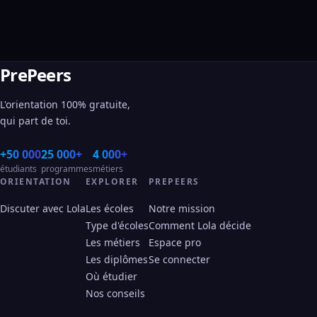
PrePeers
L'orientation 100% gratuite,
qui part de toi.
+50 000
25 000+
4 000+
étudiants
programmes
métiers
ORIENTATION
EXPLORER
PREPEERS
Discuter avec Lola
Les écoles
Notre mission
Type d'écoles
Comment Lola décide
Les métiers
Espace pro
Les diplômes
Se connecter
Où étudier
Nos conseils