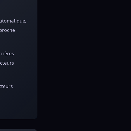
automatique,
pproche
rrières
ecteurs
cteurs