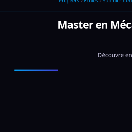
Prepeers
Écoles
Supmicrote
Master en Méca
Découvre en 