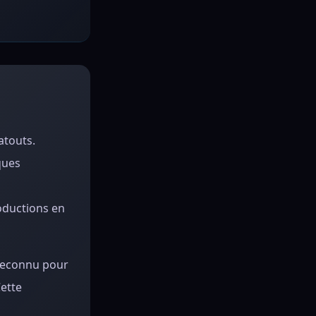
atouts.
ques
oductions en
 reconnu pour
ette