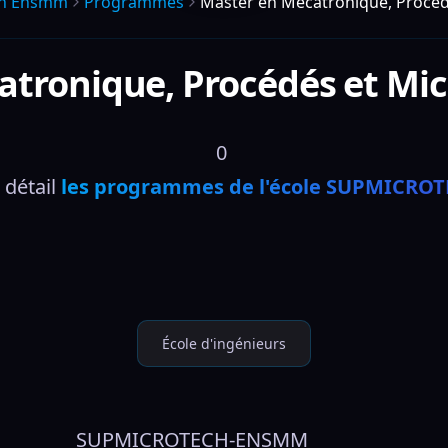
ch Ensmm
Programmes
Master en Mécatronique, Procéd
tronique, Procédés et Mi
0 
détail 
les programmes de l'école SUPMICR
École d'ingénieurs
SUPMICROTECH-ENSMM