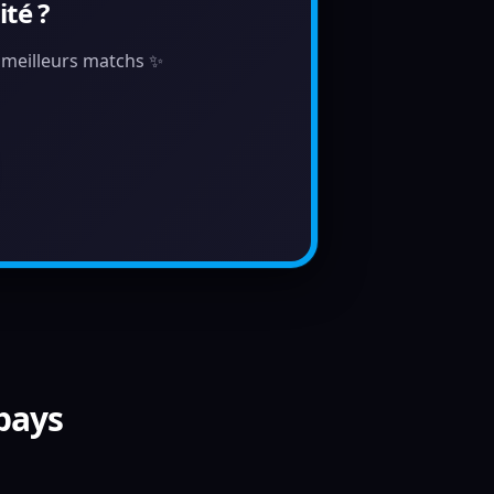
té ?
s meilleurs matchs ✨
 pays