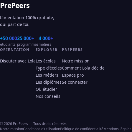
PrePeers
L'orientation 100% gratuite,
qui part de toi.
+50 000
25 000+
4 000+
étudiants
programmes
métiers
ORIENTATION
EXPLORER
PREPEERS
Discuter avec Lola
Les écoles
Notre mission
Type d'écoles
Comment Lola décide
Les métiers
Espace pro
Les diplômes
Se connecter
Où étudier
Nos conseils
© 2026 PrePeers — Tous droits réservés
Notre mission
Conditions d'utilisation
Politique de confidentialité
Mentions légales