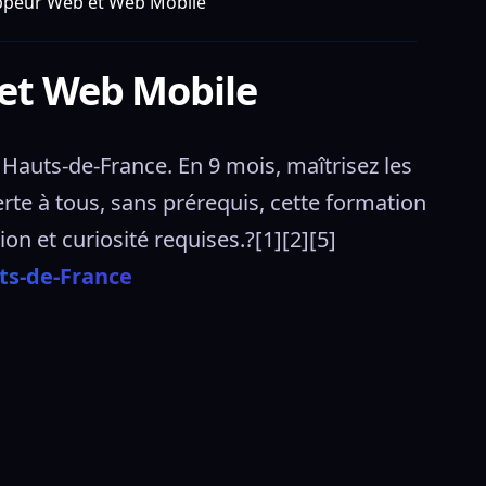
oppeur Web et Web Mobile
 et Web Mobile
auts-de-France. En 9 mois, maîtrisez les 
te à tous, sans prérequis, cette formation 
on et curiosité requises.?[1][2][5] 
ts-de-France