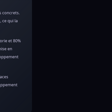
s concrets.
 ce qui la
orie et 80%
mise en
eloppement
faces
eloppement