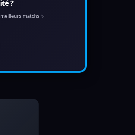
té ?
s meilleurs matchs ✨