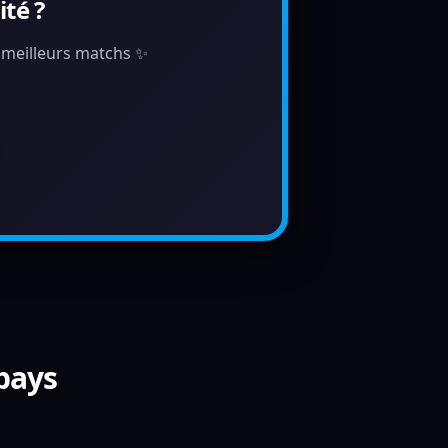
té ?
s meilleurs matchs ✨
 pays