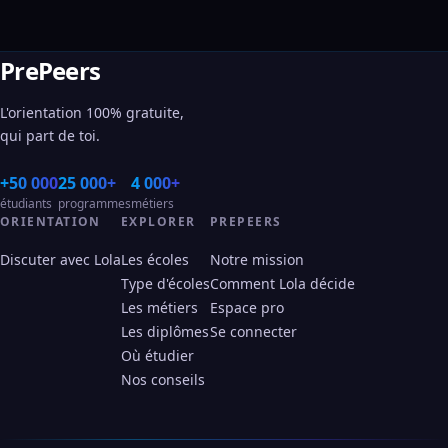
PrePeers
L'orientation 100% gratuite,
qui part de toi.
+50 000
25 000+
4 000+
étudiants
programmes
métiers
ORIENTATION
EXPLORER
PREPEERS
Discuter avec Lola
Les écoles
Notre mission
Type d'écoles
Comment Lola décide
Les métiers
Espace pro
Les diplômes
Se connecter
Où étudier
Nos conseils