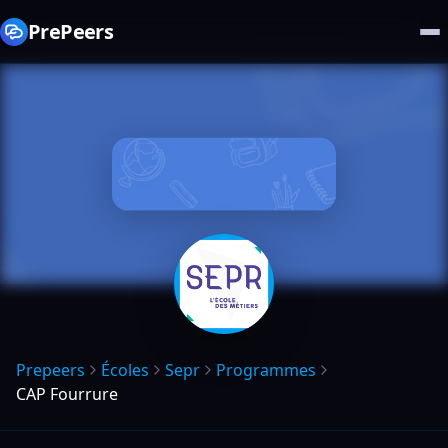
PrePeers
Prepeers
Écoles
Sepr
Programmes
CAP Fourrure