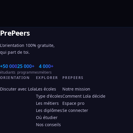
PrePeers
L'orientation 100% gratuite,
qui part de toi.
+50 000
25 000+
4 000+
étudiants
programmes
métiers
ORIENTATION
EXPLORER
PREPEERS
Discuter avec Lola
Les écoles
Notre mission
Type d'écoles
Comment Lola décide
Les métiers
Espace pro
Les diplômes
Se connecter
Où étudier
Nos conseils