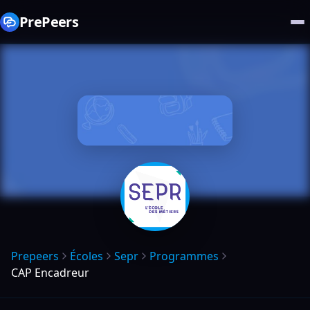
PrePeers
Prepeers
Écoles
Sepr
Programmes
CAP Encadreur