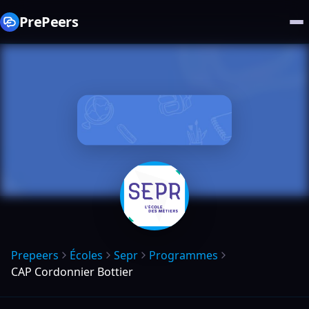
PrePeers
Prepeers
Écoles
Sepr
Programmes
CAP Cordonnier Bottier