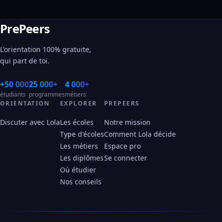
PrePeers
L'orientation 100% gratuite,
qui part de toi.
+50 000
25 000+
4 000+
étudiants
programmes
métiers
ORIENTATION
EXPLORER
PREPEERS
Discuter avec Lola
Les écoles
Notre mission
Type d'écoles
Comment Lola décide
Les métiers
Espace pro
Les diplômes
Se connecter
Où étudier
Nos conseils