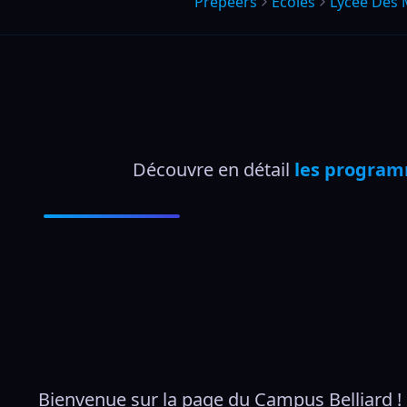
Prepeers
Écoles
Lycee Des M
Découvre en détail 
les programm
Bienvenue sur la page du Campus Belliard !