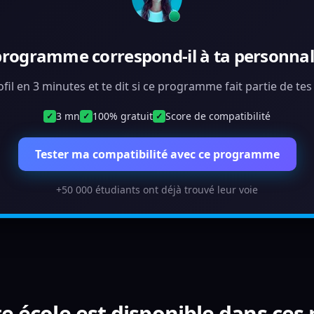
programme correspond-il à ta personnali
ofil en 3 minutes et te dit si ce programme fait partie de te
3 mn
100% gratuit
Score de compatibilité
✓
✓
✓
Tester ma compatibilité avec ce programme
+50 000 étudiants ont déjà trouvé leur voie
e école est disponible dans ces