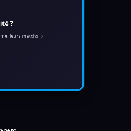
té ?
s meilleurs matchs ✨
 pays