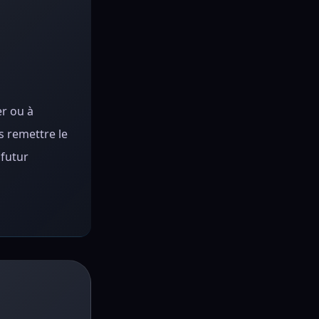
er ou à
s remettre le
 futur