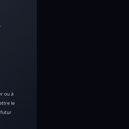
u.
er ou à
ttre le
 futur