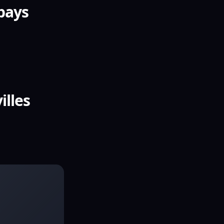
 pays
illes