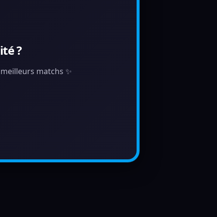
té ?
s meilleurs matchs ✨