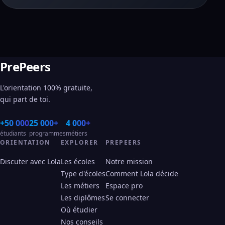
PrePeers
L'orientation 100% gratuite,
qui part de toi.
+50 000
25 000+
4 000+
étudiants
programmes
métiers
ORIENTATION
EXPLORER
PREPEERS
Discuter avec Lola
Les écoles
Notre mission
Type d'écoles
Comment Lola décide
Les métiers
Espace pro
Les diplômes
Se connecter
Où étudier
Nos conseils