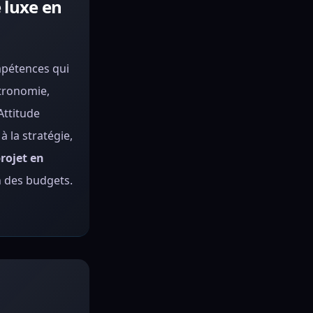
 luxe en
mpétences qui
tronomie,
Attitude
 la stratégie,
rojet en
n des budgets.