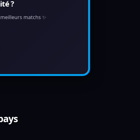
té ?
s meilleurs matchs ✨
 pays