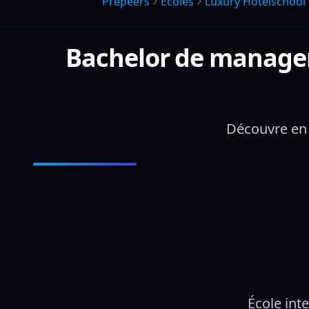
Prepeers
Écoles
Luxury Hotelschool 
Bachelor de manageme
Découvre en 
École int