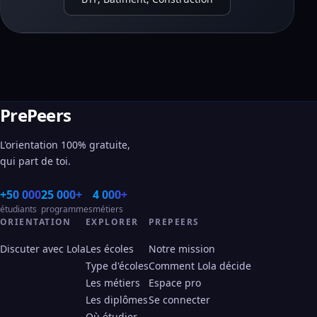
PrePeers
L'orientation 100% gratuite,
qui part de toi.
+50 000
25 000+
4 000+
étudiants
programmes
métiers
ORIENTATION
EXPLORER
PREPEERS
Discuter avec Lola
Les écoles
Notre mission
Type d'écoles
Comment Lola décide
Les métiers
Espace pro
Les diplômes
Se connecter
Où étudier