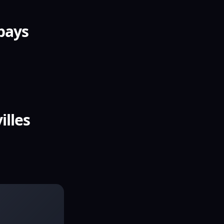
 pays
illes