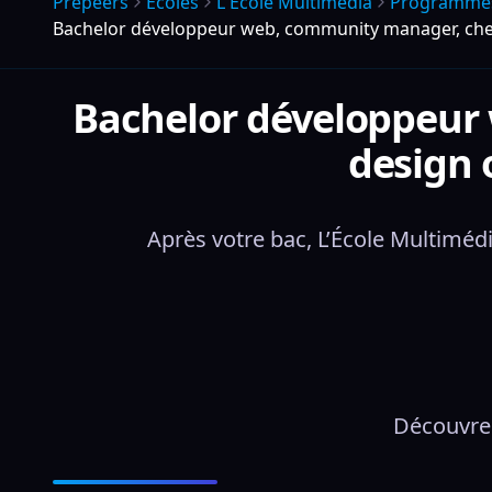
Prepeers
Écoles
L Ecole Multimedia
Programme
Bachelor développeur web, community manager, chef 
Bachelor développeur 
design 
Après votre bac, L’École Multimé
Découvre 