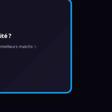
té ?
s meilleurs matchs ✨