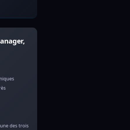
anager,
hniques
rès
une des trois