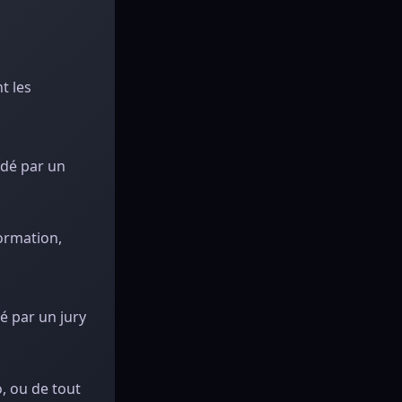
t les
idé par un
formation,
é par un jury
o, ou de tout